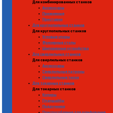
Для комбинированных станков
Аксессуары
Прижимные
Приставки
Для круглопильных станков
Для круглопильных станков
Угловые упоры
Фрезерные столы
Шипорезные устройства
Для сверлильных станков
Для сверлильных станков
Аксессуары
Сверлильные патроны
Сверлильные тиски
Для токарных станков
Для токарных станков
Копиры
Планшайбы
Подручники
Приспособление для шлифования